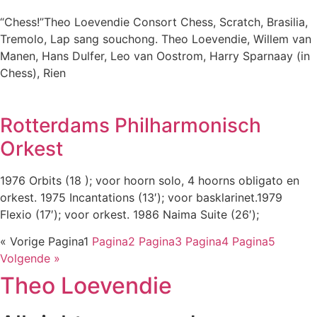
“Chess!”Theo Loevendie Consort Chess, Scratch, Brasilia,
Tremolo, Lap sang souchong. Theo Loevendie, Willem van
Manen, Hans Dulfer, Leo van Oostrom, Harry Sparnaay (in
Chess), Rien
Rotterdams Philharmonisch
Orkest
1976 Orbits (18 ); voor hoorn solo, 4 hoorns obligato en
orkest. 1975 Incantations (13′); voor basklarinet.1979
Flexio (17′); voor orkest. 1986 Naima Suite (26′);
« Vorige
Pagina
1
Pagina
2
Pagina
3
Pagina
4
Pagina
5
Volgende »
Theo Loevendie